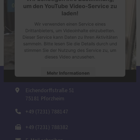
um den YouTube Video-Service zu
laden!
Wir verwenden einen Service eines
Drittanbieters, um Videoinhalte einzubetten.
Dieser Service kann Daten zu Ihren Aktivitäten
sammeln. Bitte lesen Sie die Details durch und
stimmen Sie der Nutzung des Service zu, um
dieses Video anzusehen.
Mehr Informationen
Carsten Löwes
Akzeptieren
Eichendorffstraße 51
75181 Pforzheim
powered by
Usercentrics Consent
Management Platform
+49 (7231) 788147
+49 (7231) 788382